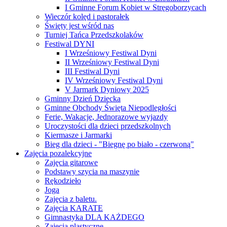
I Gminne Forum Kobiet w Stręgoborzycach
Wieczór kolęd i pastorałek
Święty jest wśród nas
Turniej Tańca Przedszkolaków
Festiwal DYNI
I Wrześniowy Festiwal Dyni
II Wrześniowy Festiwal Dyni
III Festiwal Dyni
IV Wrześniowy Festiwal Dyni
V Jarmark Dyniowy 2025
Gminny Dzień Dziecka
Gminne Obchody Święta Niepodległości
Ferie, Wakacje, Jednorazowe wyjazdy
Uroczystości dla dzieci przedszkolnych
Kiermasze i Jarmarki
Bieg dla dzieci - "Biegnę po biało - czerwoną"
Zajęcia pozalekcyjne
Zajęcia gitarowe
Podstawy szycia na maszynie
Rękodzieło
Joga
Zajęcia z baletu.
Zajęcia KARATE
Gimnastyka DLA KAŻDEGO
Zajęcia plastyczne