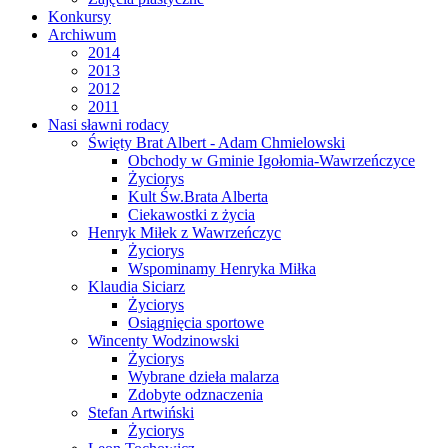
Konkursy
Archiwum
2014
2013
2012
2011
Nasi sławni rodacy
Święty Brat Albert - Adam Chmielowski
Obchody w Gminie Igołomia-Wawrzeńczyce
Życiorys
Kult Św.Brata Alberta
Ciekawostki z życia
Henryk Miłek z Wawrzeńczyc
Życiorys
Wspominamy Henryka Miłka
Klaudia Siciarz
Życiorys
Osiągnięcia sportowe
Wincenty Wodzinowski
Życiorys
Wybrane dzieła malarza
Zdobyte odznaczenia
Stefan Artwiński
Życiorys