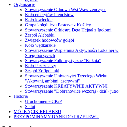
Organizacje
Stowarzyszenie Odnowa Wsi Wawrzeńczyce
Koło emerytów i rencistów
Koło łowieckie
Grupa kolędnicza Pasterze z Koźlicy
Stowarzyszenie Orkiestra Dęta Hejnał z Igołomi
Zespół Alebabki
Związek hodowców gołębi
Koło wędkarskie
Stowarzyszenie Wspierania Aktywności Lokalnej w
Stręgoborzycach
Stowarzyszenie Folklorystyczne "Kuźnia"
Koło Pszczelarzy
Zespół Zofipolanki
Stowarzyszenie Uniwersytet Trzeciego Wieku
"Aktywni, ambitni, asertywni"
Stowarzyszenie KREATYWNIE AKTYWNI
Stowarzyszenie "Dobranowice wczoraj - dziś - jutro"
Historia
Uruchomienie CKiP
Statut
MÓJ KĄCIK RELAKSU
PRZYPOMINAMY DANE DO PRZELEWU