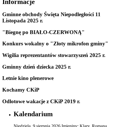
Informacje
Gminne obchody Święta Niepodległości 11
Listopada 2025 r.
"Biegnę po BIAŁO-CZERWONĄ"
Konkurs wokalny o "Złoty mikrofon gminy"
Wigilia reprezentantów stowarzyszeń 2025 r.
Gminny dzień dziecka 2025 r.
Letnie kino plenerowe
Kochamy CKiP
Odlotowe wakacje z CKiP 2019 r.
Kalendarium
Niedziela
,
9
sierpnia
2026
Imieniny:
Klary, Romana