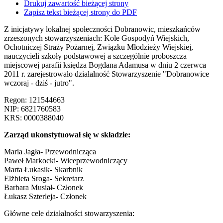
Drukuj zawartość bieżącej strony
Zapisz tekst bieżącej strony do PDF
Z inicjatywy lokalnej społeczności Dobranowic, mieszkańców
zrzeszonych stowarzyszeniach: Kole Gospodyń Wiejskich,
Ochotniczej Straży Pożarnej, Związku Młodzieży Wiejskiej,
nauczycieli szkoły podstawowej a szczególnie proboszcza
miejscowej parafii księdza Bogdana Adamusa w dniu 2 czerwca
2011 r. zarejestrowało działalność Stowarzyszenie "Dobranowice
wczoraj - dziś - jutro".
Regon: 121544663
NIP: 6821760583
KRS: 0000388040
Zarząd ukonstytuował się w składzie:
Maria Jagła- Przewodnicząca
Paweł Markocki- Wiceprzewodniczący
Marta Łukasik- Skarbnik
Elżbieta Sroga- Sekretarz
Barbara Musiał- Członek
Łukasz Szterleja- Członek
Główne cele działalności stowarzyszenia: