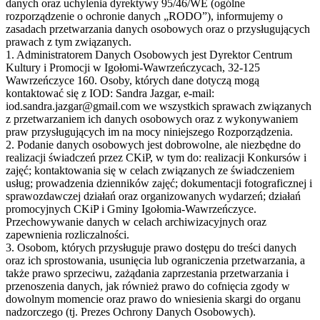
danych oraz uchylenia dyrektywy 95/46/WE (ogólne
rozporządzenie o ochronie danych „RODO”), informujemy o
zasadach przetwarzania danych osobowych oraz o przysługujących
prawach z tym związanych.
1. Administratorem Danych Osobowych jest Dyrektor Centrum
Kultury i Promocji w Igołomi-Wawrzeńczycach, 32-125
Wawrzeńczyce 160. Osoby, których dane dotyczą mogą
kontaktować się z IOD: Sandra Jazgar, e-mail:
iod.sandra.jazgar@gmail.com we wszystkich sprawach związanych
z przetwarzaniem ich danych osobowych oraz z wykonywaniem
praw przysługujących im na mocy niniejszego Rozporządzenia.
2. Podanie danych osobowych jest dobrowolne, ale niezbędne do
realizacji świadczeń przez CKiP, w tym do: realizacji Konkursów i
zajęć; kontaktowania się w celach związanych ze świadczeniem
usług; prowadzenia dzienników zajęć; dokumentacji fotograficznej i
sprawozdawczej działań oraz organizowanych wydarzeń; działań
promocyjnych CKiP i Gminy Igołomia-Wawrzeńczyce.
Przechowywanie danych w celach archiwizacyjnych oraz
zapewnienia rozliczalności.
3. Osobom, których przysługuje prawo dostępu do treści danych
oraz ich sprostowania, usunięcia lub ograniczenia przetwarzania, a
także prawo sprzeciwu, zażądania zaprzestania przetwarzania i
przenoszenia danych, jak również prawo do cofnięcia zgody w
dowolnym momencie oraz prawo do wniesienia skargi do organu
nadzorczego (tj. Prezes Ochrony Danych Osobowych).