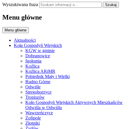
Wyszukiwana fraza
Szukaj
Menu główne
Menu główne
Aktualności
Koła Gospodyń Wiejskich
KGW w gminie
Dobranowice
Igołomia
Koźlica
Koźlica ARiMR
Pobiednik Mały i Wielki
Rudno Górne
Odwiśle
Stręgoborzyce
Tropiszów
Koło Gospodyń Wiejskich Aktywnych Mieszkańców
Odwiśla w Odwiślu
Wawrzeńczyce
Zofipole
Złotniki
Żydów