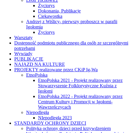
Leon Tochowicz
Życiorys
Dokonania, Publikacje
Ciekawostka
Andrzej z Wiślicy- pierwszy proboszcz w parafii
Igołomia
Życiorys
Warsztaty
Dostępność podmiotu publicznego dla osób ze szczególnymi
potrzebami
Wywiady
PUBLIKACJE
NAJAZD NA KULTURĘ
PROJEKTY realizowane przez CKiP Ig-Wa
EtnoPolska
EtnoPolska 2021 - Projekt realizowany przez
Stowarzyszenie Folklorystyczne Kuźnia z
Igołomi
EtnoPolska 2022 - Projekt realizowany przez
Centrum Kultury i Promocji w Igołomi-
Wawrzeńczycach
Niepodległa
NIepodległa 2023
STANDARDY OCHRONY DZIECI
Polityka ochrony dzieci przed krzywdzeniem