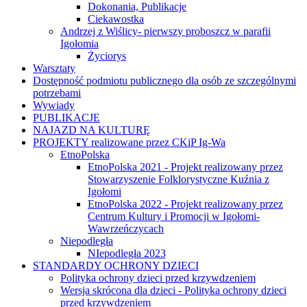
Dokonania, Publikacje
Ciekawostka
Andrzej z Wiślicy- pierwszy proboszcz w parafii
Igołomia
Życiorys
Warsztaty
Dostępność podmiotu publicznego dla osób ze szczególnymi
potrzebami
Wywiady
PUBLIKACJE
NAJAZD NA KULTURĘ
PROJEKTY realizowane przez CKiP Ig-Wa
EtnoPolska
EtnoPolska 2021 - Projekt realizowany przez
Stowarzyszenie Folklorystyczne Kuźnia z
Igołomi
EtnoPolska 2022 - Projekt realizowany przez
Centrum Kultury i Promocji w Igołomi-
Wawrzeńczycach
Niepodległa
NIepodległa 2023
STANDARDY OCHRONY DZIECI
Polityka ochrony dzieci przed krzywdzeniem
Wersja skrócona dla dzieci - Polityka ochrony dzieci
przed krzywdzeniem