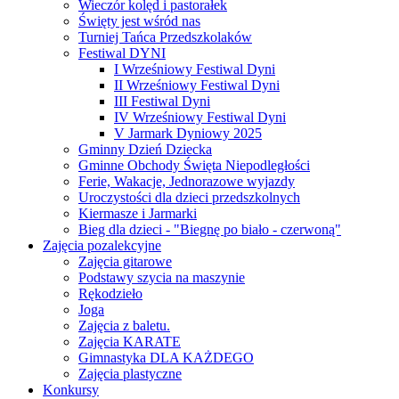
Wieczór kolęd i pastorałek
Święty jest wśród nas
Turniej Tańca Przedszkolaków
Festiwal DYNI
I Wrześniowy Festiwal Dyni
II Wrześniowy Festiwal Dyni
III Festiwal Dyni
IV Wrześniowy Festiwal Dyni
V Jarmark Dyniowy 2025
Gminny Dzień Dziecka
Gminne Obchody Święta Niepodległości
Ferie, Wakacje, Jednorazowe wyjazdy
Uroczystości dla dzieci przedszkolnych
Kiermasze i Jarmarki
Bieg dla dzieci - "Biegnę po biało - czerwoną"
Zajęcia pozalekcyjne
Zajęcia gitarowe
Podstawy szycia na maszynie
Rękodzieło
Joga
Zajęcia z baletu.
Zajęcia KARATE
Gimnastyka DLA KAŻDEGO
Zajęcia plastyczne
Konkursy