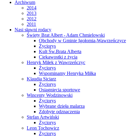
Archiwum
2014
2013
2012
2011
Nasi sławni rodacy
Święty Brat Albert - Adam Chmielowski
Obchody w Gminie Igołomia-Wawrzeńczyce
Życiorys
Kult Św.Brata Alberta
Ciekawostki z życia
Henryk Miłek z Wawrzeńczyc
Życiorys
Wspominamy Henryka Miłka
Klaudia Siciarz
Życiorys
Osiągnięcia sportowe
Wincenty Wodzinowski
Życiorys
Wybrane dzieła malarza
Zdobyte odznaczenia
Stefan Artwiński
Życiorys
Leon Tochowicz
Życiorys