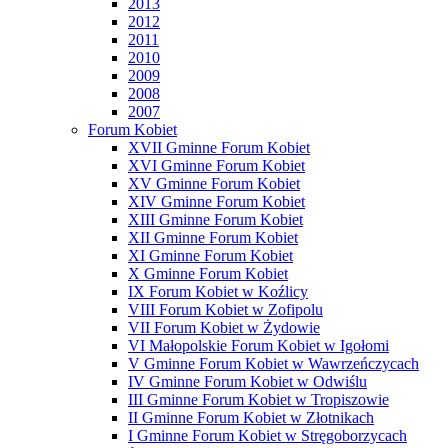
2013
2012
2011
2010
2009
2008
2007
Forum Kobiet
XVII Gminne Forum Kobiet
XVI Gminne Forum Kobiet
XV Gminne Forum Kobiet
XIV Gminne Forum Kobiet
XIII Gminne Forum Kobiet
XII Gminne Forum Kobiet
XI Gminne Forum Kobiet
X Gminne Forum Kobiet
IX Forum Kobiet w Koźlicy
VIII Forum Kobiet w Zofipolu
VII Forum Kobiet w Żydowie
VI Małopolskie Forum Kobiet w Igołomi
V Gminne Forum Kobiet w Wawrzeńczycach
IV Gminne Forum Kobiet w Odwiślu
III Gminne Forum Kobiet w Tropiszowie
II Gminne Forum Kobiet w Złotnikach
I Gminne Forum Kobiet w Stręgoborzycach