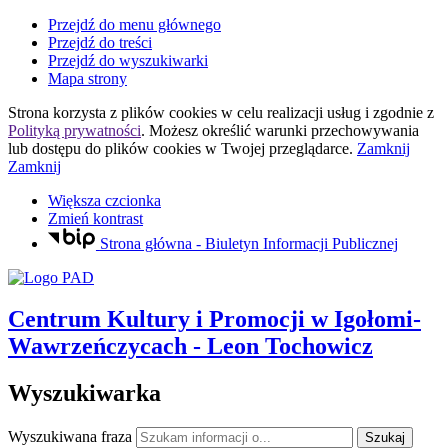
Przejdź do menu głównego
Przejdź do treści
Przejdź do wyszukiwarki
Mapa strony
Strona korzysta z plików
cookies
w celu realizacji usług i zgodnie z
Polityką prywatności
. Możesz określić warunki przechowywania
lub dostępu do plików
cookies
w Twojej przeglądarce.
Zamknij
Zamknij
Większa czcionka
Zmień kontrast
Strona główna - Biuletyn Informacji Publicznej
Centrum Kultury i Promocji
w Igołomi-
Wawrzeńczycach
- Leon Tochowicz
Wyszukiwarka
Wyszukiwana fraza
Szukaj