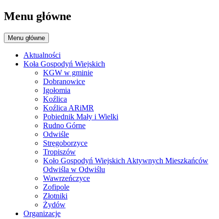
Menu główne
Menu główne
Aktualności
Koła Gospodyń Wiejskich
KGW w gminie
Dobranowice
Igołomia
Koźlica
Koźlica ARiMR
Pobiednik Mały i Wielki
Rudno Górne
Odwiśle
Stręgoborzyce
Tropiszów
Koło Gospodyń Wiejskich Aktywnych Mieszkańców
Odwiśla w Odwiślu
Wawrzeńczyce
Zofipole
Złotniki
Żydów
Organizacje