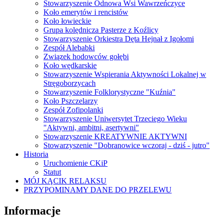
Stowarzyszenie Odnowa Wsi Wawrzeńczyce
Koło emerytów i rencistów
Koło łowieckie
Grupa kolędnicza Pasterze z Koźlicy
Stowarzyszenie Orkiestra Dęta Hejnał z Igołomi
Zespół Alebabki
Związek hodowców gołębi
Koło wędkarskie
Stowarzyszenie Wspierania Aktywności Lokalnej w
Stręgoborzycach
Stowarzyszenie Folklorystyczne "Kuźnia"
Koło Pszczelarzy
Zespół Zofipolanki
Stowarzyszenie Uniwersytet Trzeciego Wieku
"Aktywni, ambitni, asertywni"
Stowarzyszenie KREATYWNIE AKTYWNI
Stowarzyszenie "Dobranowice wczoraj - dziś - jutro"
Historia
Uruchomienie CKiP
Statut
MÓJ KĄCIK RELAKSU
PRZYPOMINAMY DANE DO PRZELEWU
Informacje